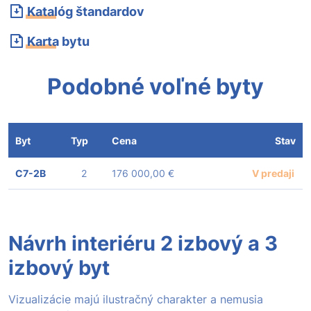
Katalóg štandardov
Karta bytu
Podobné voľné byty
Byt
Typ
Cena
Stav
C7-2B
2
176 000,00 €
V predaji
Návrh interiéru 2 izbový a 3
izbový byt
Vizualizácie majú ilustračný charakter a nemusia