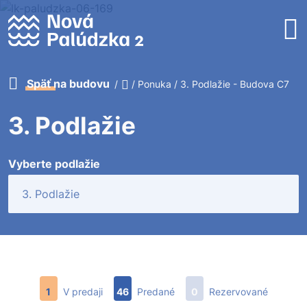
Späť na budovu
/
/
Ponuka
/
3. Podlažie - Budova C7
3. Podlažie
Vyberte podlažie
1
V predaji
46
Predané
0
Rezervované