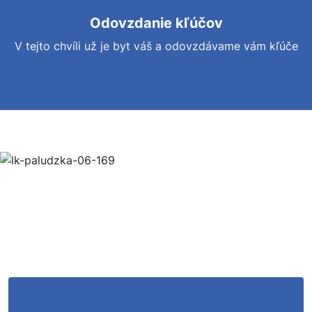
Odovzdanie kľúčov
V tejto chvíli už je byt váš a odovzdávame vám kľúče